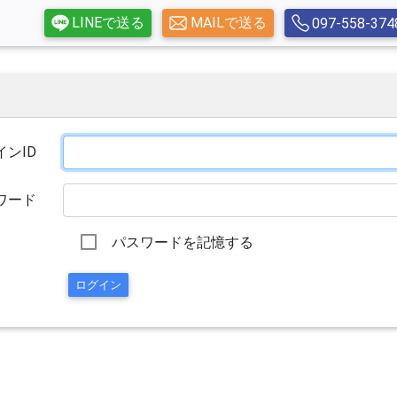
LINEで送る
MAILで送る
097-558-374
インID
ワード
パスワードを記憶する
ログイン