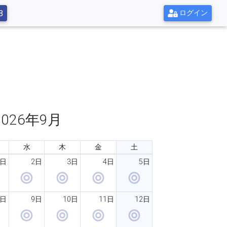
8
ログイン
ま
2026年9月
水
木
金
土
1日
2日
3日
4日
5日
8日
9日
10日
11日
12日