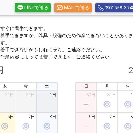
LINEで送る
MAILで送る
097-558-374
すぐに着手できます。
着手できますが、器具・設備のため作業できないことがあり
す。
着手できないかもしれません。ご連絡ください。
作業内容によっては着手できます。ご連絡ください。
月
木
金
土
日
月
火
30日
31日
1日
30日
31日
6日
7日
8日
6日
7日